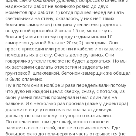
надежности работ не возникло ровно до двух
моментов при работе: 1) когда пришел черед вешать
светильники на стену, оказалось, у них нет таких
больших саморезов (толщина утеплителя родного с
воздушной прослойкой около 15 см, может чуть
больше) и мы по всему городу ездили искали 10
саморезов длиной больше 20см; 2) электрика. Они
просто присоединили розетки к кабелю и отказались
помещать их в стену. Очень долго ругались. Они
говорили-в утеплителе же не будет держаться. Но мы
их заставили сделать отверстия и заделать их
грунтовкой, шпаклевкой, бетоном-замерщик же обещал
и было оплачено.
Ну а потом они в ноябре 3 раза переделывали-потому
что дуло из каждой щели: сверху, снизу, с потолка, из
окон-у меня пластик промерзал и был один лед на
балконе. И я несколько раз просила (даже у директора)
доложить еще утеплитель на пол за отдельную
доплату-но они почему-то упорно отказывались.
По остеклению-там где шкаф, можно вполне и
заложить окно стеной, оно не открывающееся. Где
большое окно до пола-верхняя часть открывается (не