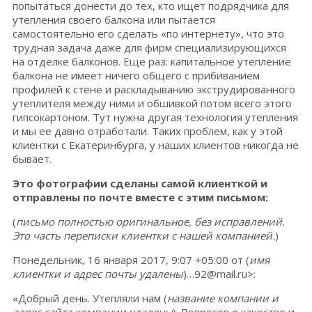
попытаться донести до тех, кто ищет подрядчика для
утепления своего балкона или пытается
самостоятельно его сделать «по интернету», что это
трудная задача даже для фирм специализирующихся
на отделке балконов. Еще раз: капитальное утепление
балкона не имеет ничего общего с прибиванием
профилей к стене и раскладыванию экструдированного
утеплителя между ними и обшивкой потом всего этого
гипсокартоном. Тут нужна другая технология утепления
и мы ее давно отработали. Таких проблем, как у этой
клиентки с Екатеринбурга, у наших клиентов никогда не
бывает.
Это фотографии сделаны самой клиенткой и
отправлены по почте вместе с этим письмом:
(
письмо полностью оригинальное, без исправлений.
Это часть переписки клиентки с нашей компанией.
)
Понедельник, 16 января 2017, 9:07 +05:00 от (
имя
клиентки и адрес почты удалены
)…92@mail.ru>:
«Добрый день. Утепляли нам (
название компании и
адрес сайта компании удалены
). Вопросов о качестве и