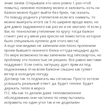
знаю зачем. Открывала это окно ровно 1 раз-чтоб
помыть), нижнюю половину можно и заложить-хоть на
балкон можно будет выйти без брюк, так сказать.
По поводу родного утеплителя-если его снимать, то
можно выиграть итоге см 5 по ширине-вроде мало, но
для давно задуманного как раз их и не хватало. И если у
Вас по технологии утепление по кругу-тогда балкон
станет уже и у меня уже кресло не поместится, которое
было специально куплено для этого места(
А еще они видимо не запенили или плохо пропенили
проем бывшего оконного блока-оттуда нещадно дуло.
По мере возможности мы запенили под гипсокартон, но
проблему это полностью не решило. Все равно местами
поддувает. Если снять заглушку-дует прям из под
подоконника. И на всем балконе слышно как гуляет
ветер в холодную погоду.
Договор так то подписать мы согласны. Просто хотели
услышать реальный ответ: да. будет теплее. Будет
держать тепло в мороз.
П.С. Мы как то делали даже тепловизионное
обследование-они частично по нему пытались
исправить-но один угол так и не доделали»