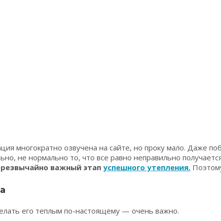
ция многократно озвучена на сайте, но проку мало. Даже побы
льно, не нормально то, что все равно неправильно получае
чрезвычайно важный этап
успешного утепления
.
Поэтому
а
делать его теплым по-настоящему — очень важно.