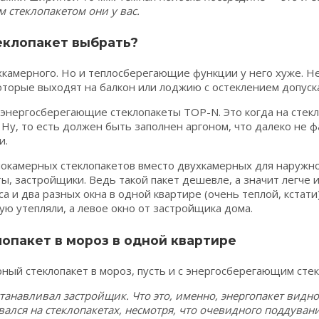
м стеклопакетом они у вас.
еклопакет выбрать?
камерного. Но и теплосберегающие функции у него хуже. 
которые выходят на балкон или лоджию с остеклением допуск
, энергосберегающие стеклопакеты TOP-N. Это когда на сте
Ну, то есть должен быть заполнен аргоном, что далеко не фа
и.
нокамерных стеклопакетов вместо двухкамерных для наружно
ы, застройщики. Ведь такой пакет дешевле, а значит легче 
са и два разных окна в одной квартире (очень теплой, кстати
ю утепляли, а левое окно от застройщика дома.
опакет в мороз в одной квартире
танавливал застройщик. Что это, именно, энергопакет видн
вался на стеклопакетах, несмотря, что очевидного поддуван