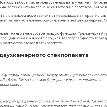
оэтому выбора, какие окна устанавливать у нас нет. Никак
ние
должно быть выполнено обязательно пластиковыми окнам
тепло в вашем доме зависит от нескольких факторов, но са
опакет на нем установлен: однокамерный или двухкамерный. О
е влияет на его энергосберегающую функцию. Трехкамерный
% площади окна и у любого профиля теплопроводность гораздо
у количества стекол в стеклопакете.
двухкамерного стеклопакета
л с дистанционной рамкой между ними. В данном случае ст
й 16 мм. Так называемая формула такого стеклопакета 4 — 
меры пакета.
например в данном случае: 4 — 10 — 4 — 10 — 4. Т.е. это с
мки шириной 10 мм. Темная полоска посередине — это и ест