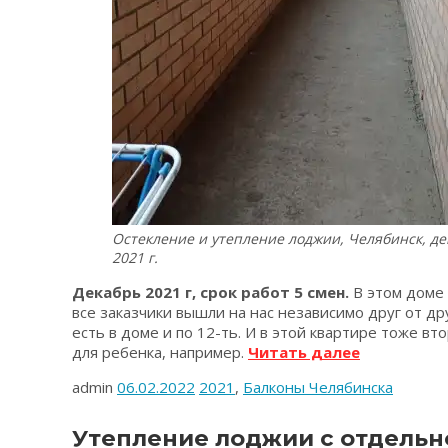
Остекление и утепление лоджии, Челябинск, де
2021 г.
Декабрь 2021 г, срок работ 5 смен.
В этом доме 
все заказчики вышли на нас независимо друг от дру
есть в доме и по 12-ть. И в этой квартире тоже в
«Остеклен
для ребенка, например.
Читать далее
и
admin
06.02.2022
2021
,
Балконы Челябинска
утепление
лоджии.
Челябинск,
Утепление лоджии с отдельно