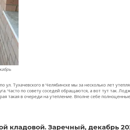
кабрь
по ул. Тухачевского в Челябинске мы за несколько лет утепл
га. Часто по совету соседей обращаются, а вот тут так. Лодж
торая такая в очереди на утепление. Вполне себе полноценн
ие
й кладовой. Заречный, декабрь 202