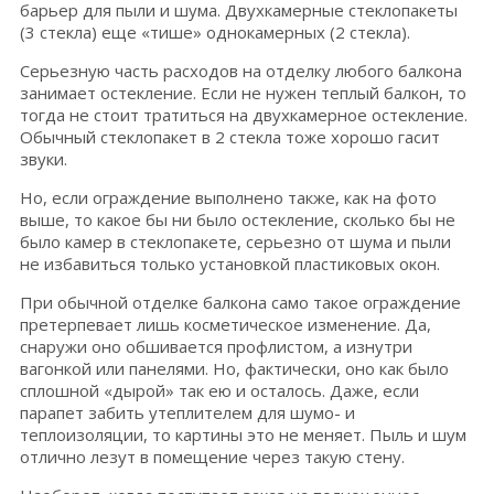
барьер для пыли и шума. Двухкамерные стеклопакеты
(3 стекла) еще «тише» однокамерных (2 стекла).
Серьезную часть расходов на отделку любого балкона
занимает остекление. Если не нужен теплый балкон, то
тогда не стоит тратиться на двухкамерное остекление.
Обычный стеклопакет в 2 стекла тоже хорошо гасит
звуки.
Но, если ограждение выполнено также, как на фото
выше, то какое бы ни было остекление, сколько бы не
было камер в стеклопакете, серьезно от шума и пыли
не избавиться только установкой пластиковых окон.
При обычной отделке балкона само такое ограждение
претерпевает лишь косметическое изменение. Да,
снаружи оно обшивается профлистом, а изнутри
вагонкой или панелями. Но, фактически, оно как было
сплошной «дырой» так ею и осталось. Даже, если
парапет забить утеплителем для шумо- и
теплоизоляции, то картины это не меняет. Пыль и шум
отлично лезут в помещение через такую стену.