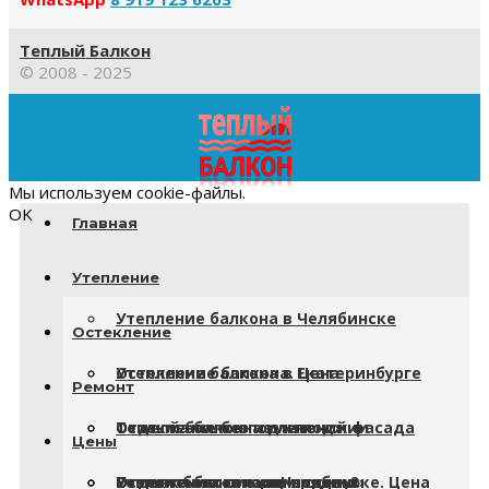
Теплый Балкон
© 2008 - 2025
Прокрутка
вверх
Мы используем cookie-файлы.
OK
Главная
Утепление
Утепление балкона в Челябинске
Остекление
Утепление балкона в Екатеринбурге
Остекление балкона. Цена
Ремонт
Теплый балкон под ключ
Остекление без изменений фасада
Отделка балкона или лоджии
Цены
Утеплять ли смежную стену?
Остекление «вторым рядом»
Ремонт балкона или лоджии
Отделка балкона в Челябинске. Цена