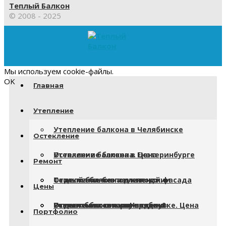
Теплый Балкон
© 2008 - 2025
Прокрутка
вверх
Мы используем cookie-файлы.
OK
Главная
Утепление
Утепление балкона в Челябинске
Остекление
Утепление балкона в Екатеринбурге
Остекление балкона. Цена
Ремонт
Теплый балкон под ключ
Остекление без изменений фасада
Отделка балкона или лоджии
Цены
Утеплять ли смежную стену?
Остекление «вторым рядом»
Ремонт балкона или лоджии
Отделка балкона в Челябинске. Цена
Портфолио