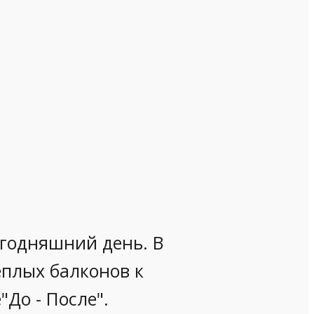
егодняшний день. В
еплых балконов к
"До - После".