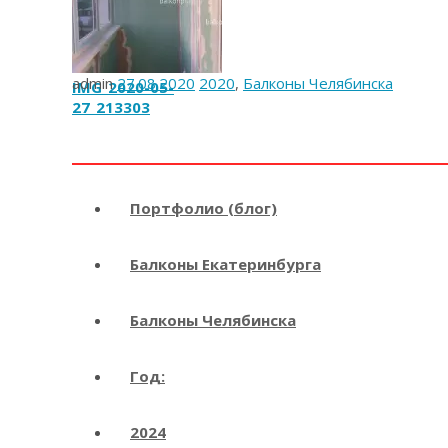
admin
27.08.2020
2020
,
Балконы Челябинска
IMG_2020-05-
27_213303
Портфолио (блог)
Балконы Екатеринбурга
Балконы Челябинска
Год:
2024