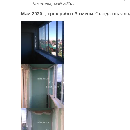
Косарева, май 2020 г
Май 2020 г, срок работ 3 смены.
Стандартная лод
IMG_2020-05-
26_094223
IMG_2020-05-
27_213254