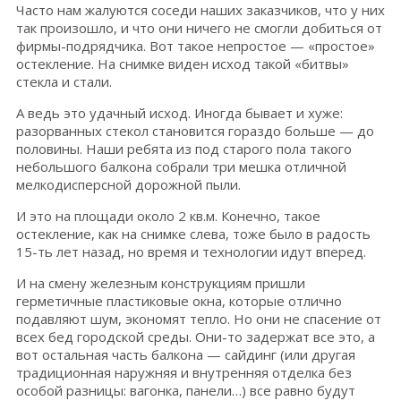
Часто нам жалуются соседи наших заказчиков, что у них
так произошло, и что они ничего не смогли добиться от
фирмы-подрядчика. Вот такое непростое — «простое»
остекление. На снимке виден исход такой «битвы»
стекла и стали.
А ведь это удачный исход. Иногда бывает и хуже:
разорванных стекол становится гораздо больше — до
половины. Наши ребята из под старого пола такого
небольшого балкона собрали три мешка отличной
мелкодисперсной дорожной пыли.
И это на площади около 2 кв.м. Конечно, такое
остекление, как на снимке слева, тоже было в радость
15-ть лет назад, но время и технологии идут вперед.
И на смену железным конструкциям пришли
герметичные пластиковые окна, которые отлично
подавляют шум, экономят тепло. Но они не спасение от
всех бед городской среды. Они-то задержат все это, а
вот остальная часть балкона — сайдинг (или другая
традиционная наружняя и внутренняя отделка без
особой разницы: вагонка, панели…) все равно будут