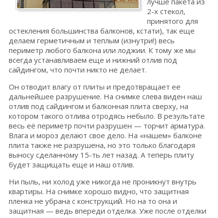
лучше пакета из
2-х стекол,
принятого для
остекления большинства балконов, кстати), так еще
делаем герметичным и теплым (изнутри!) весь
периметр любого балкона или лоджии. К тому же мы
всегда устанавливаем еще и нижний отлив под
сайдингом, что почти никто не делает.
Он отводит влагу от плиты и предотвращает ее
дальнейшее разрушение. На снимке слева виден наш
отлив под сайдингом и балконная плита сверху, на
котором такого отлива отродясь небыло. В результате
весь её периметр почти разрушен — торчит арматура.
Влага и мороз делают свое дело. На «нашем» балконе
плита также не разрушена, но это только благодаря
выносу сделанному 15-ть лет назад. А теперь плиту
будет защищать еще и наш отлив.
Ни пыль, ни холод уже никогда не проникнут внутрь
квартиры. На снимке хорошо видно, что защитная
пленка не убрана с конструкций. Но на то она и
защитная — ведь впереди отделка. Уже после отделки