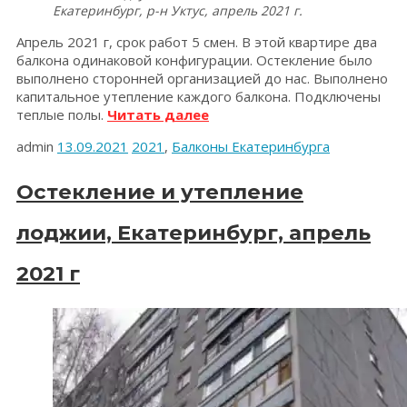
Екатеринбург, р-н Уктус, апрель 2021 г.
Апрель 2021 г, срок работ 5 смен. В этой квартире два
балкона одинаковой конфигурации. Остекление было
выполнено сторонней организацией до нас. Выполнено
капитальное утепление каждого балкона. Подключены
«Утепление
теплые полы.
Читать далее
двух
admin
13.09.2021
2021
,
Балконы Екатеринбурга
балконов.
Екатеринбург,
р-
Остекление и утепление
н
Уктус,
лоджии, Екатеринбург, апрель
апрель
2021
2021 г
г»