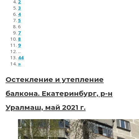
2
3
4
5
6
7
8
9
...
44
»
Остекление и утепление
балкона. Екатеринбург, р-н
Уралмаш, май 2021 г.