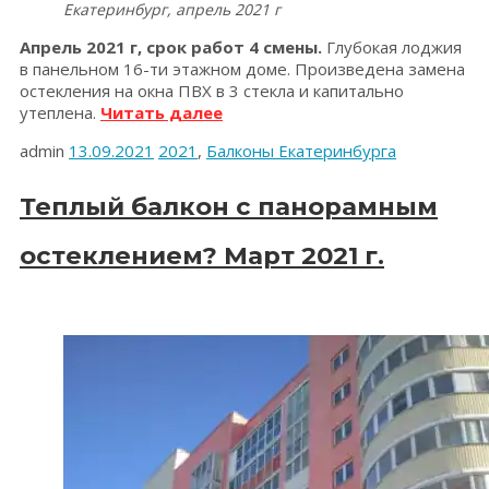
Екатеринбург, апрель 2021 г
Апрель 2021 г, срок работ 4 смены.
Глубокая лоджия
в панельном 16-ти этажном доме. Произведена замена
остекления на окна ПВХ в 3 стекла и капитально
«Остекление
утеплена.
Читать далее
и
admin
13.09.2021
2021
,
Балконы Екатеринбурга
утепление
лоджии,
Екатеринбург,
Теплый балкон с панорамным
апрель
2021
остеклением? Март 2021 г.
г»