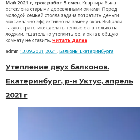
Май 2021 г, срок работ 5 смен.
Квартира была
остеклена старыми деревянными окнами. Перед
молодой семьей стояла задача потратить деньги
максимально эффективно на замену окон. Выбрали
такую стратегию: сделать теплые окна только на
лоджии, тщательно утеплить ее, а окна в общую
«Остекление,
комнату не ставить.
Читать далее
утепление
admin
13.09.2021
2021
,
Балконы Екатеринбурга
и
объединение
лоджии.
Утепление двух балконов.
Екатеринбург,
май
Екатеринбург, р-н Уктус, апрель
2021
г»
2021 г