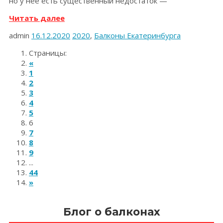
но у неё есть существенный недостаток —
«Остекление
Читать далее
и
admin
16.12.2020
2020
,
Балконы Екатеринбурга
утепление
лоджии.
Страницы:
Екатеринбург,
«
р-
1
н
2
Железнодорожный,
3
ноябрь
4
2020
5
г.»
6
7
8
9
...
44
»
Блог о балконах