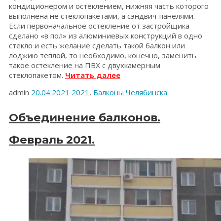
кондиционером и остеклением, нижняя часть которого
выполнена не стеклопакетами, а сэндвич-панелями.
Если первоначальное остекление от застройщика
сделано «в пол» из алюминиевых конструкций в одно
стекло и есть желание сделать такой балкон или
лоджию теплой, то необходимо, конечно, заменить
такое остекление на ПВХ с двухкамерным
«Теплый
стеклопакетом.
Читать далее
балкон
admin
20.04.2021
2021
,
Балконы Челябинска
с
панорамным
остеклением?
Объединение балконов.
Март
2021
Февраль 2021.
г.»