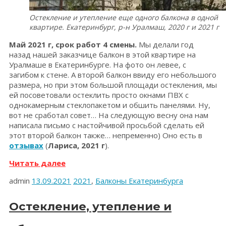
Остекление и утепление еще одного балкона в одной
квартире. Екатеринбург, р-н Уралмаш, 2020 г и 2021 г
Май 2021 г, срок работ 4 смены.
Мы делали год
назад нашей заказчице балкон в этой квартире на
Уралмаше в Екатеринбурге. На фото он левее, с
загибом к стене. А второй балкон ввиду его небольшого
размера, но при этом большой площади остекления, мы
ей посоветовали остеклить просто окнами ПВХ с
однокамерным стеклопакетом и обшить панелями. Ну,
вот не сработал совет… На следующую весну она нам
написала письмо с настойчивой просьбой сделать ей
этот второй балкон также… непременно) Оно есть в
отзывах
(
Лариса, 2021 г
).
«Остекление
Читать далее
и
admin
13.09.2021
2021
,
Балконы Екатеринбурга
утепление
балкона.
Екатеринбург,
Остекление, утепление и
р-
н