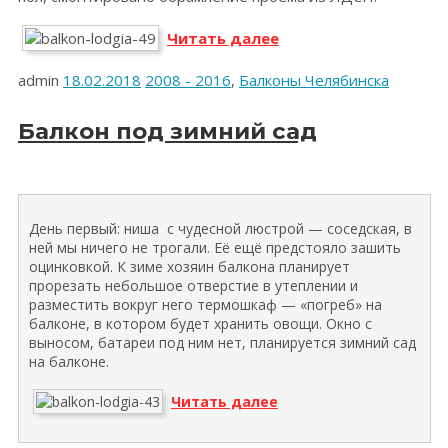
«Лоджия
Читать далее
с
объединением
admin
18.02.2018
2008 - 2016
,
Балконы Челябинска
и
обрамлением
Балкон под зимний сад
проема»
День первый: ниша с чудесной люстрой — соседская, в
ней мы ничего не трогали. Её ещё предстояло зашить
оцинковкой. К зиме хозяин балкона планирует
прорезать небольшое отверстие в утеплении и
разместить вокруг него термошкаф — «погреб» на
балконе, в котором будет хранить овощи. Окно с
выносом, батареи под ним нет, планируется зимний сад
на балконе.
«Балкон
Читать далее
под
зимний