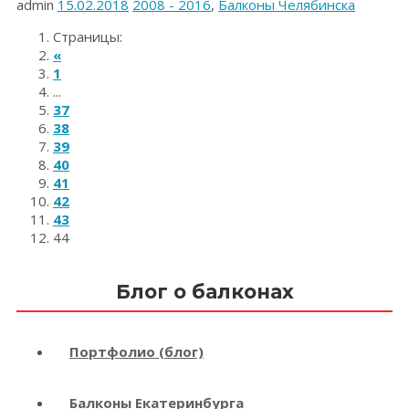
сад»
admin
15.02.2018
2008 - 2016
,
Балконы Челябинска
Страницы:
«
1
...
37
38
39
40
41
42
43
44
Блог о балконах
Портфолио (блог)
Балконы Екатеринбурга